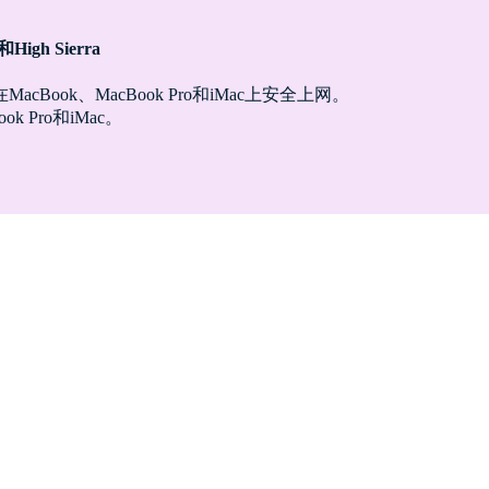
igh Sierra
ook、MacBook Pro和iMac上安全上网。
 Pro和iMac。